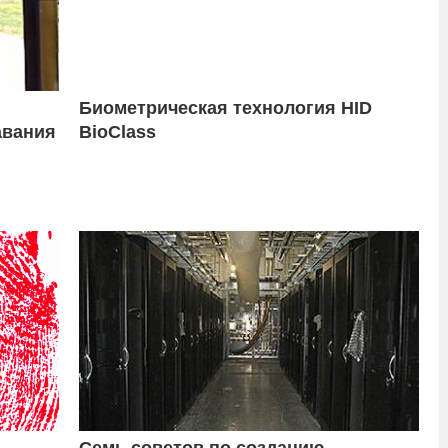
Биометрическая технология HID
авания
BioClass
Семь советов по созданию