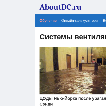
AboutDC.ru
Обучение
Онлайн-калькуляторы
В
Системы вентиля
ЦОДы Нью-Йорка после урага
Сэнди