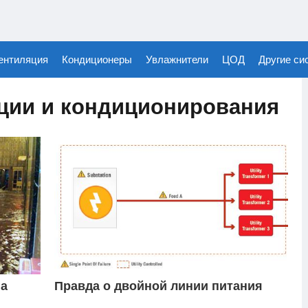
ентиляция
Кондиционеры
Увлажнители
ЦОД
Другие си
ции и кондиционирования
на
Правда о двойной линии питания