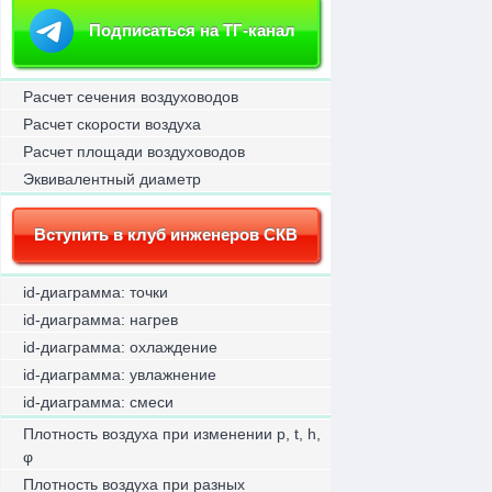
Подписаться на ТГ-канал
Расчет сечения воздуховодов
Расчет скорости воздуха
Расчет площади воздуховодов
Эквивалентный диаметр
Вступить в клуб инженеров СКВ
id-диаграмма: точки
id-диаграмма: нагрев
id-диаграмма: охлаждение
id-диаграмма: увлажнение
id-диаграмма: смеси
Плотность воздуха при изменении p, t, h,
φ
Плотность воздуха при разных