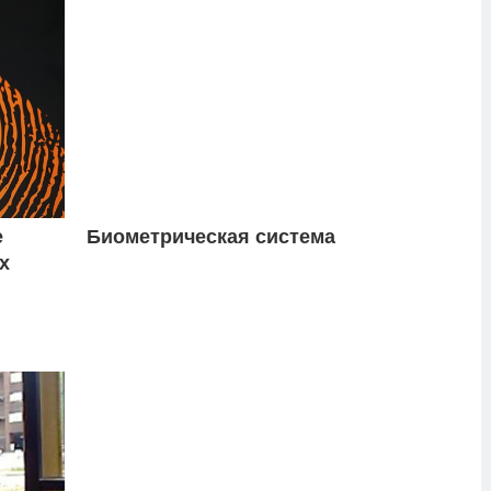
е
Биометрическая система
х