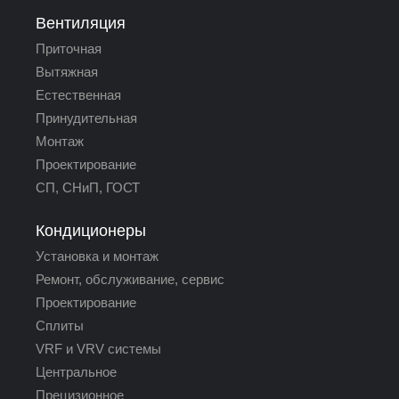
Вентиляция
Приточная
Вытяжная
Естественная
Принудительная
Монтаж
Проектирование
СП, СНиП, ГОСТ
Кондиционеры
Установка и монтаж
Ремонт, обслуживание, сервис
Проектирование
Сплиты
VRF и VRV системы
Центральное
Прецизионное