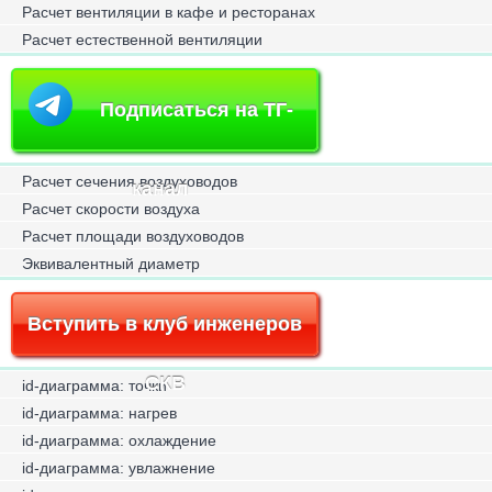
Расчет вентиляции в кафе и ресторанах
Расчет естественной вентиляции
Подписаться на ТГ-
Расчет сечения воздуховодов
канал
Расчет скорости воздуха
Расчет площади воздуховодов
Эквивалентный диаметр
Вступить в клуб инженеров
СКВ
id-диаграмма: точки
id-диаграмма: нагрев
id-диаграмма: охлаждение
id-диаграмма: увлажнение