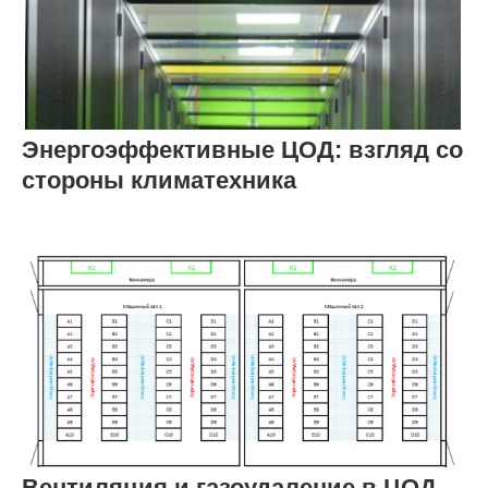
Энергоэффективные ЦОД: взгляд со
стороны климатехника
Вентиляция и газоудаление в ЦОД