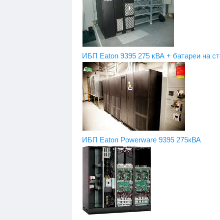
ИБП Eaton 9395 275 кВА + батареи на 
ИБП Eaton Powerware 9395 275кВА