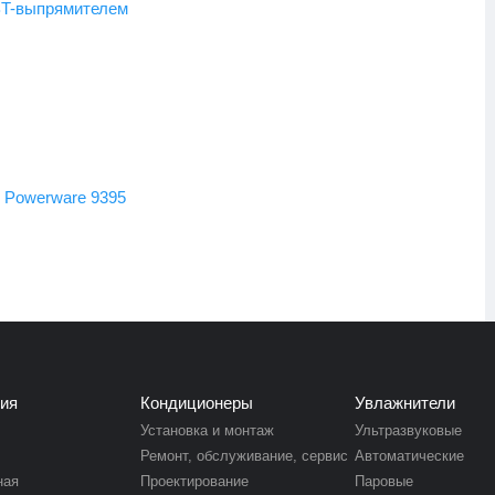
BT-выпрямителем
n Powerware 9395
ия
Кондиционеры
Увлажнители
Установка и монтаж
Ультразвуковые
Ремонт, обслуживание, сервис
Автоматические
ная
Проектирование
Паровые