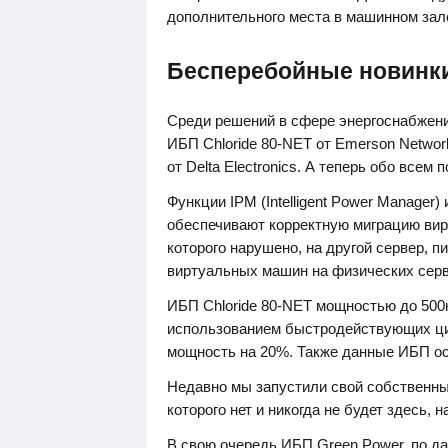
дополнительного места в машинном зал
Бесперебойные новинк
Среди решений в сфере энергоснабжени
ИБП Chloride 80-NET от Emerson Networ
от Delta Electronics. А теперь обо всем п
Функции IPM (Intelligent Power Manager) и
обеспечивают корректную миграцию вир
которого нарушено, на другой сервер, п
виртуальных машин на физических серв
ИБП Chloride 80-NET мощностью до 500
использованием быстродействующих ц
мощность на 20%. Также данные ИБП о
Недавно мы запустили свой собственны
которого нет и никогда не будет здесь, н
В свою очередь ИБП Green Power, по д