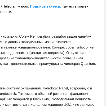
й Telegram-канал.
Подписывайтесь.
Там есть контент,
а сайте.
 компания Cofely Refrigeration, разработавшая линейку
стью данных холодильных машин является
о в технике кондиционирования. Компрессоры Turbocor не
тных подшипниках (магнитная подвеска). Отсутствие
улирование холодопроизводительности, повышенная
рузке - дополнительные преимущества чиллеров Quantum.
им систему охлаждения Hydrologic Panel, встроенную в
umtechnik. Так, вместо обычной решетки в фальшпол
артных габаритов (600х600мм), холодильная мощность
дули монтируются в холодном коридоре ЦОД и не занимают