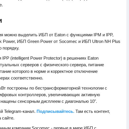
е.
и
я можно выделить ИБП от Eaton с функциями IPM и IPP,
k Power, ИБП Green Power от Socomec и ИБП Ultron NH Plus
о порядку.
 IPP (intelligent Power Protector) в решениях Eaton
туальных серверов с физического сервера, питание
итание которого в норме и корректное отключение
ерах соответственно.
кВт построены по бестрансформаторной технологии с
ифровых контроллеров, увеличивающих активную
снащены сенсорным дисплеем с диагональю 10".
й Telegram-канал.
Подписывайтесь.
Там есть контент,
а сайте.
анным компании Socomec - первые в мире ИБП с