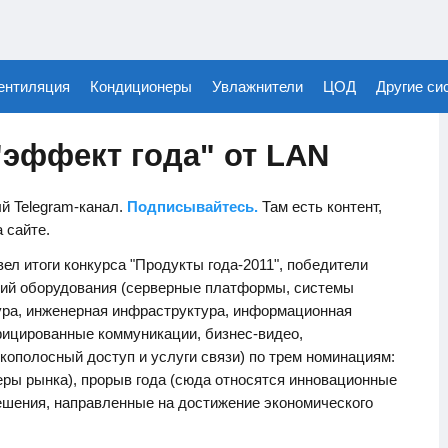
ентиляция
Кондиционеры
Увлажнители
ЦОД
Другие си
"эффект года" от LAN
й Telegram-канал.
Подписывайтесь.
Там есть контент,
а сайте.
ел итоги конкурса "Продукты года-2011", победители
орий оборудования (серверные платформы, системы
ура, инженерная инфраструктура, информационная
фицированные коммуникации, бизнес-видео,
кополосный доступ и услуги связи) по трем номинациям:
еры рынка), прорыв года (сюда относятся инновационные
решения, направленные на достижение экономического