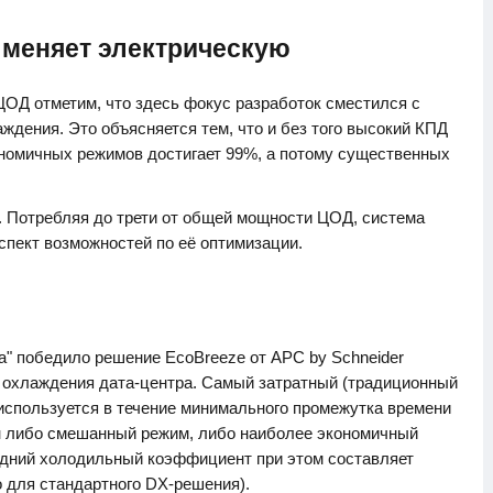
меняет электрическую
ЦОД отметим, что здесь фокус разработок сместился с
ждения. Это объясняется тем, что и без того высокий КПД
номичных режимов достигает 99%, а потому существенных
. Потребляя до трети от общей мощности ЦОД, система
спект возможностей по её оптимизации.
да" победило решение EcoBreeze от APC by Schneider
ба охлаждения дата-центра. Самый затратный (традиционный
спользуется в течение минимального промежутка времени
ан либо смешанный режим, либо наиболее экономичный
едний холодильный коэффициент при этом составляет
го для стандартного DX-решения).