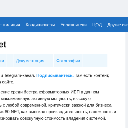
ентиляция
Кондиционеры
Увлажнители
ЦОД
Другие си
et
ки
Документация
Фотографии
й Telegram-канал.
Подписывайтесь.
Там есть контент,
а сайте.
шение среди бестрансформаторных ИБП в данном
 максимальную активную мощность, высокую
 с любой современной, критически важной для бизнеса
ик 80-NET, как высокая производительность, надежность и
изировать совокупную стоимость владения системой.