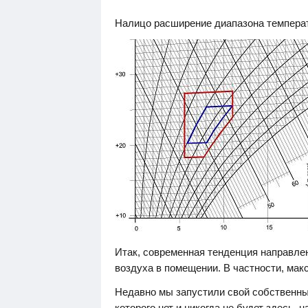
Налицо расширение диапазона температ
Итак, современная тенденция направле
воздуха в помещении. В частности, мак
Недавно мы запустили свой собственны
которого нет и никогда не будет здесь, н