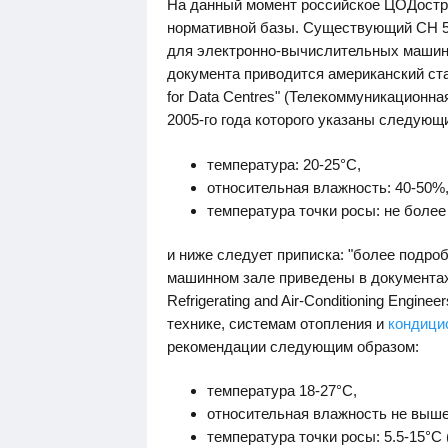
На данный момент российское ЦОДостро
нормативной базы. Существующий СН 51
для электронно-вычислительных машин"
документа приводится американский стан
for Data Centres" (Телекоммуникационн
2005-го года которого указаны следующ
температура: 20-25°С,
относительная влажность: 40-50%
температура точки росы: не более
и ниже следует приписка: "более подро
машинном зале приведены в документах 
Refrigerating and Air-Conditioning Engi
технике, системам отопления и
кондици
рекомендации следующим образом:
температура 18-27°С,
относительная влажность не выш
температура точки росы: 5.5-15°С (