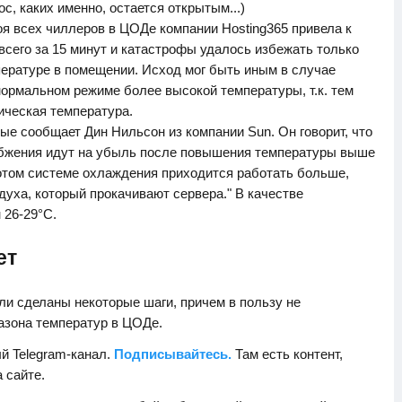
с, каких именно, остается открытым...)
оя всех чиллеров в ЦОДе компании Hosting365 привела к
сего за 15 минут и катастрофы удалось избежать только
пературе в помещении. Исход мог быть иным в случае
нормальном режиме более высокой температуры, т.к. тем
ическая температура.
ые сообщает Дин Нильсон из компании Sun. Он говорит, что
абжения идут на убыль после повышения температуры выше
потом системе охлаждения приходится работать больше,
уха, который прокачивают сервера." В качестве
 26-29°С.
ет
ли сделаны некоторые шаги, причем в пользу не
азона температур в ЦОДе.
й Telegram-канал.
Подписывайтесь.
Там есть контент,
а сайте.