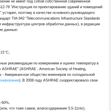
ение не имеет под собой собственной современной
2-78 "Инструкция по проектированию зданий и помещений
 устарел, поэтому в качестве основного руководящего
дарт TIA-942 "Telecommunications Infrastructure Standards
ая инфраструктура центров обработки данных), в редакции
ие данные:
,
 21°С,
бные рекомендации по измерениям и оценке температур в
ASHRAE" (ASHRAE - American Society of Heating,
neers - Американское общество инженеров по холодильной
онирования
). В 2008 году ASHRAE скорректировало свои
е 60%,
или, что тоже самое, влагосодержание 5.5-11г/кг).