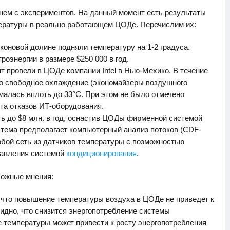
чнем с экспериментов. На данный момент есть результаты
ературы в реально работающем ЦОДе. Перечислим их:
коновой долине подняли температуру на 1-2 градуса.
роэнергии в размере $250 000 в год.
 провели в ЦОДе компании Intel в Нью-Мехико. В течение
о свободное охлаждение (экономайзеры воздушного
малась вплоть до 33°С. При этом не было отмечено
та отказов ИТ-оборудования.
ь до $8 млн. в год, оснастив ЦОДы фирменной системой
истема предполагает компьютерный анализ потоков (CDF-
обой сеть из датчиков температуры с возможностью
равления системой
кондиционирования
.
ложные мнения:
 что повышение температуры воздуха в ЦОДе не приведет к
идно, что снизится энергопотребление системы
е температуры может привести к росту энергопотребления