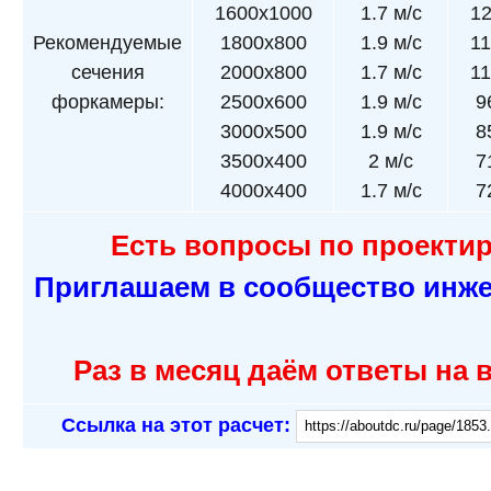
1600x1000
1.7 м/с
1
Рекомендуемые
1800x800
1.9 м/с
1
сечения
2000x800
1.7 м/с
1
форкамеры:
2500x600
1.9 м/с
9
3000x500
1.9 м/с
8
3500x400
2 м/с
7
4000x400
1.7 м/с
7
Есть вопросы по проекти
Приглашаем в сообщество инже
Раз в месяц даём ответы на 
Ссылка на этот расчет: