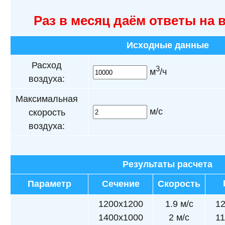
Раз в месяц даём ответы на 
Исходные данные
Расход
3
м
/ч
воздуха:
Максимальная
м/с
скорость
воздуха:
Результаты расчета
Параметр
Сечение
Скорость
1200x1200
1.9 м/с
1
1400x1000
2 м/с
1