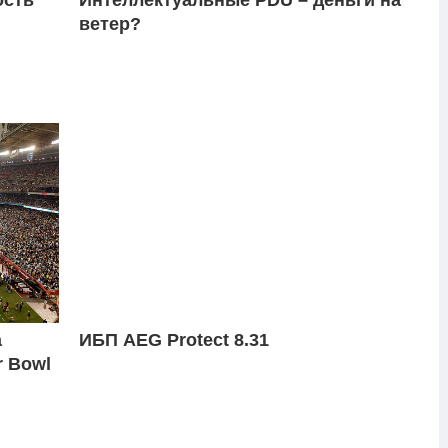
ветер?
а
ИБП AEG Protect 8.31
r Bowl