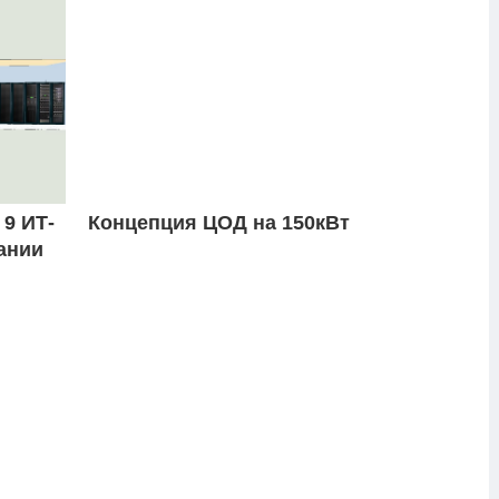
9 ИТ-
Концепция ЦОД на 150кВт
ании